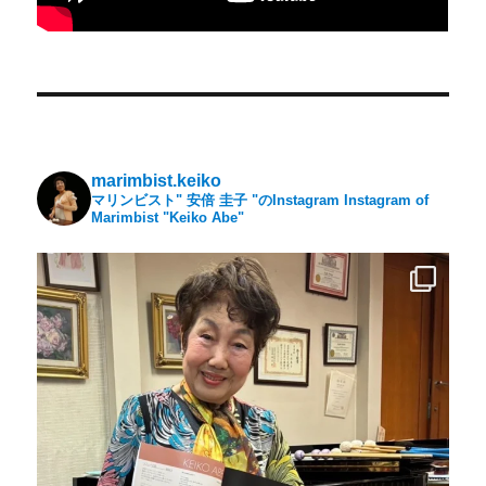
marimbist.keiko
マリンビスト" 安倍 圭子 "のInstagram
Instagram of
Marimbist "Keiko Abe"