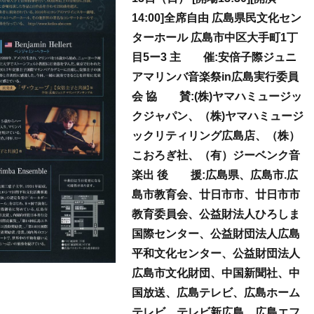
14:00]全席自由 広島県民文化セン
ターホール 広島市中区大手町1丁
目5ー3 主 催:安倍子際ジュニ
アマリンバ音楽祭in広島実行委員
会 協 賛:(株)ヤマハミュージッ
クジャパン、（株)ヤマハミュージ
ックリティリング広島店、（株）
こおろぎ社、（有）ジーベンク音
楽出 後 援:広島県、広島市.広
島市教育会、廿日市市、廿日市市
教育委員会、公益財法人ひろしま
国際センター、公益財団法人広島
平和文化センター、公益財団法人
広島市文化財団、中国新聞社、中
国放送、広島テレビ、広島ホーム
テレビ、テレビ新広島、広島エフ