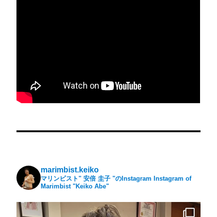
marimbist.keiko
マリンビスト" 安倍 圭子 "のInstagram
Instagram of
Marimbist "Keiko Abe"