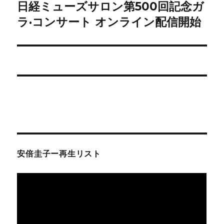
ゲ
日経ミューズサロン第500回記念ガ
次
の
ラ·コンサート オンライン配信開始
ー
投
シ
稿:
ョ
ン
安倍圭子ー再生リスト