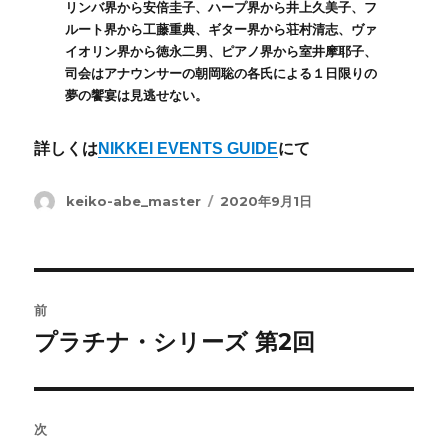
リンバ界から安倍圭子、ハープ界から井上久美子、フ
ルート界から工藤重典、ギター界から荘村清志、ヴァ
イオリン界から徳永二男、ピアノ界から室井摩耶子、
司会はアナウンサーの朝岡聡の各氏による１日限りの
夢の饗宴は見逃せない。
詳しくは
NIKKEI EVENTS GUIDE
にて
投
投
keiko-abe_master
2020年9月1日
稿
稿
者
日:
投
前
稿
プラチナ・シリーズ 第2回
前
の
ナ
投
ビ
稿:
次